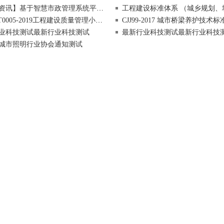
讯】基于智慧市政管理系统平台的管养新模式探讨
工程建设标准体系 （城乡规划、城标准镇建设、房屋
T0005-2019工程建设质量管理小组活动导则
CJJ99-2017 城市桥梁养护技术标
业科技测试最新行业科技测试
最新行业科技测试最新行业科技
城市照明行业协会通知测试