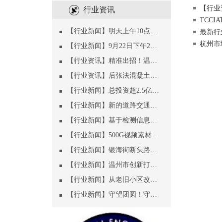
【行业资
行业资讯
TCCIA
【行业新闻】明天上午10点，空港高架路、空港大道开通试运行！出行攻略收好
最新行
杭州市
【行业新闻】9月22日下午2点，杭州地铁19号线上线，516公里线网贯通！
【行业资讯】精准出招！温州为道路开挖、桥梁保护、井盖设置“定规矩”
【行业资讯】后张法混凝土桥梁的维修与养护
【行业新闻】总投资超2.5亿！北部新城核心区这条重要道路开工，工期1年
【行业新闻】新的道路交通标志来了
【行业新闻】基于检测信息的既有桥梁性能退化评估
【行业新闻】500G视频素材、9万张照片，新彭埠大桥的1000天
【行业新闻】银海街断头路有最新消息！下沙多条道路换新颜！
【行业新闻】温州市创新打造“智慧排水”新城建应用样板 探索异地可推广可借鉴可复制模式
【行业新闻】从老旧小区改造到未来社区！党建统领力往一处使，人民共享幸福好家园
【行业新闻】守望团圆！守护平安！